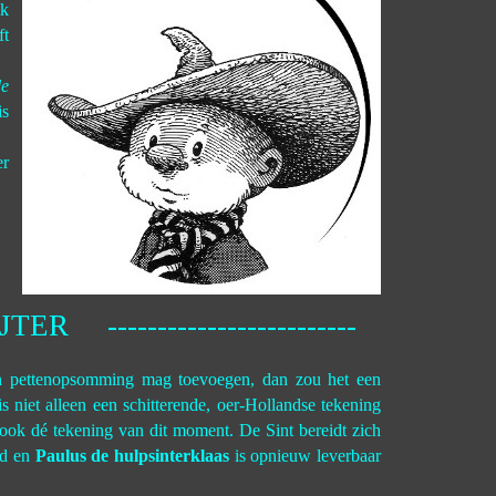
ak
ft
e
is
er
IJTER -------------------------
en pettenopsomming mag toevoegen, dan zou het een
is niet alleen een schitterende, oer-Hollandse tekening
 ook dé tekening van dit moment. De Sint bereidt zich
nd en
Paulus de hulpsinterklaas
is opnieuw leverbaar