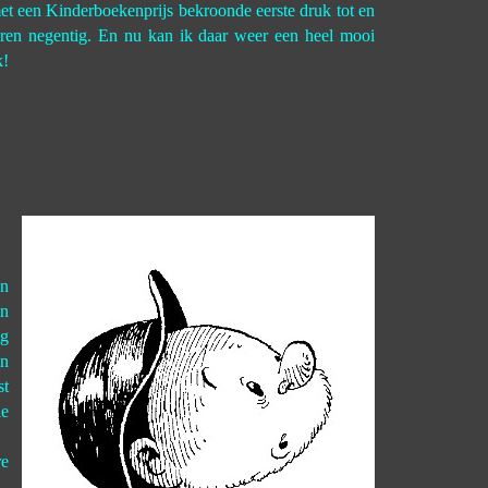
met een Kinderboekenprijs bekroonde eerste druk tot en
jaren negentig. En nu kan ik daar weer een heel mooi
k!
en
in
ng
en
st
le
re