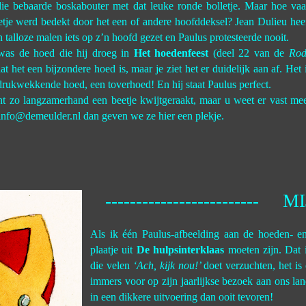
die bebaarde boskabouter met dat leuke ronde bolletje. Maar hoe va
etje werd bedekt door het een of andere hoofddeksel? Jean Dulieu hee
n talloze malen iets op z’n hoofd gezet en Paulus protesteerde nooit.
was de hoed die hij droeg in
Het hoedenfeest
(deel 22 van de
Rod
t het een bijzondere hoed is, maar je ziet het er duidelijk aan af. Het 
drukwekkende hoed, een toverhoed! En hij staat Paulus perfect.
ht zo langzamerhand een beetje kwijtgeraakt, maar u weet er vast me
info@demeulder.nl dan geven we ze hier een plekje.
------------------------- M
Als ik één Paulus-afbeelding aan de hoeden- 
plaatje uit
De hulpsinterklaas
moeten zijn. Dat 
die velen
‘Ach, kijk nou!’
doet verzuchten, het is
immers voor op zijn jaarlijkse bezoek aan ons la
in een dikkere uitvoering dan ooit tevoren!