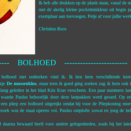
Ik heb alle drukken op de plank staan, vanaf de 
met de akelig kleine pocketmiskleun uit begin 
exemplaar aan toevoegen. Petje af voor jullie wer
Christina Roos
-------- BOLHOED ------------------------
bolhoed niet ontbreken vind ik. Ik ben hem verschillende ker
ekje
De mussenklus
, maar toen ik goed ging zoeken zag ik hem ook 
t lang geleden in het blad Kris Kras verscheen. Een paar nummers la
n waarin Paulus behoorlijk door deze lastpakken werd gesard. Op e
een pliep een bolhoed uitgerijkt omdat hij voor de Pliepkoning moe
bezoek was de maat opeens vol. Paulus ontplofte zowat en joeg de he
 daarna bewaard heeft voor andere gelegenheden, zoals bij het late